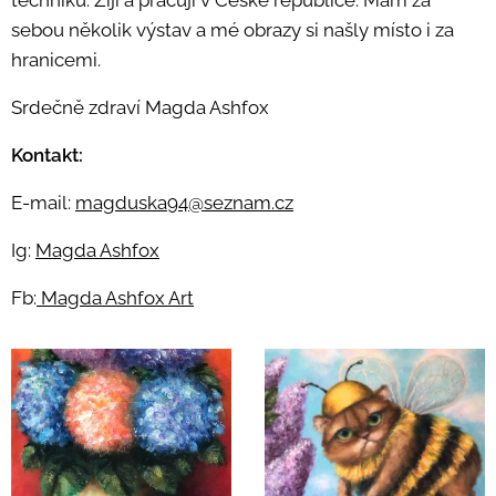
techniku. Žiji a pracuji v České republice. Mám za
sebou několik výstav a mé obrazy si našly místo i za
hranicemi.
Srdečně zdraví Magda Ashfox
Kontakt:
E-mail:
magduska94@seznam.cz
Ig:
Magda Ashfox
Fb:
Magda Ashfox Art