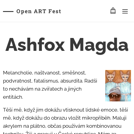
Open ART Fest
Ashfox Magda
Melancholie, naštvanost, směšnost,
podvratnost, fatalismus, absurdita. Radši
to nechávám na zvířatech a jiných
entitách.
Těší mě, když jim dokážu vtisknout lidské emoce, těší
mě, když dokážu do obrazu vložit mikropříběh. Maluji
akrylem na plátno, občas používám kombinovanou