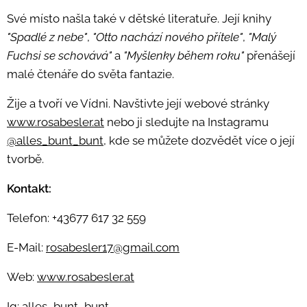
Své místo našla také v dětské literatuře. Její knihy
"Spadlé z nebe"
,
"Otto nachází nového přítele"
,
"Malý
Fuchsi se schovává"
a
"Myšlenky během roku"
přenášejí
malé čtenáře do světa fantazie.
Žije a tvoří ve Vídni. Navštivte její webové stránky
www.rosabesler.at
nebo ji sledujte na Instagramu
@alles_bunt_bunt
, kde se můžete dozvědět více o její
tvorbě.
Kontakt:
Telefon: +43677 617 32 559
E-Mail:
rosabesler17@gmail.com
Web:
www.rosabesler.at
Ig:
alles_bunt_bunt