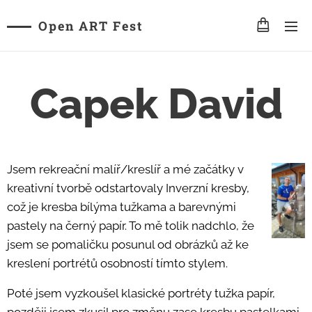
Open ART Fest
Capek David
Jsem rekreační malíř/kreslíř a mé začátky v
kreativní tvorbě odstartovaly Inverzní kresby,
což je kresba bílýma tužkama a barevnými
pastely na černý papír. To mě tolik nadchlo, že
jsem se pomaličku posunul od obrázků až ke
kreslení portrétů osobností tímto stylem.
Poté jsem vyzkoušel klasické portréty tužka papír,