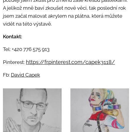
později jsem zkusil pro změnu zase kresbu pastelkami.
A jelikož mně baví zkoušet nové věci, tak poslední rok
jsem začal malovat akrylem na plátna, která můžete
vidět na této výstavě.
Kontakt:
Tel: +420 776 575 913
https://fr.pinterest.com/capek3118/
Pinterest:
Fb:
David Capek