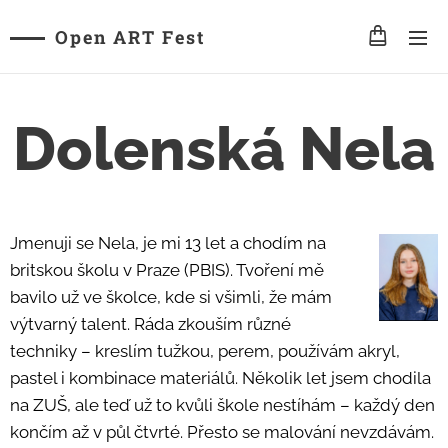
Open ART Fest
Dolenská Nela
Jmenuji se Nela, je mi 13 let a chodím na
britskou školu v Praze (PBIS). Tvoření mě
bavilo už ve školce, kde si všimli, že mám
výtvarný talent. Ráda zkouším různé
techniky – kreslím tužkou, perem, používám akryl,
pastel i kombinace materiálů. Několik let jsem chodila
na ZUŠ, ale teď už to kvůli škole nestíhám – každý den
končím až v půl čtvrté. Přesto se malování nevzdávám.