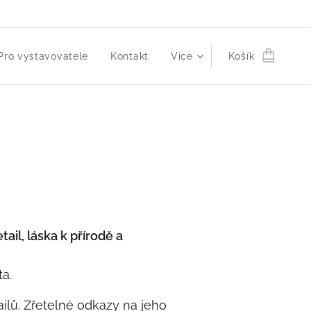
Pro vystavovatele
Kontakt
Více
Košík
tail, láska k přírodě a
a.
ilů. Zřetelné odkazy na jeho