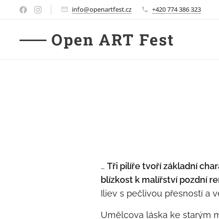
info@openartfest.cz
+420 774 386 323
Open ART Fest
…
Tři pilíře tvoří základní ch
blízkost k malířství pozdní 
Iliev s pečlivou přesností a 
Umělcova láska ke starým mis