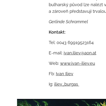
bulharský původ lze nalézt v
a zároveň představují trvalo
Gerlinde Schrammel
Kontakt:
Tel: 0043 69919523164
E-mail:
ivan.iliev@aon.at
Web:
www.ivan-iliev.eu
Fb:
Ivan Iliev
Ig:
iliev_burgas