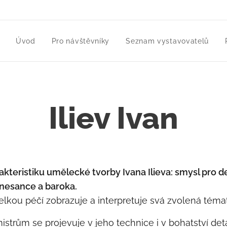
Úvod
Pro návštěvníky
Seznam vystavovatelů
Iliev Ivan
arakteristiku umělecké tvorby Ivana Ilieva: smysl pro de
renesance a baroka.
velkou péčí zobrazuje a interpretuje svá zvolená témat
trům se projevuje v jeho technice i v bohatství deta