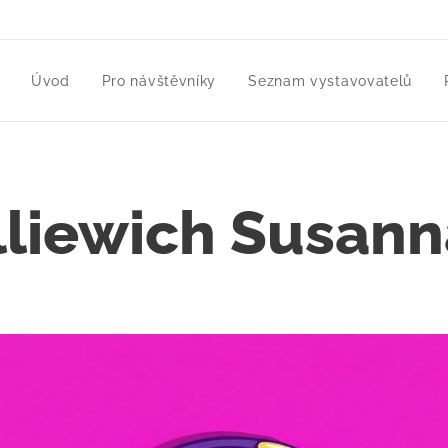
Úvod
Pro návštěvníky
Seznam vystavovatelů
lliewich Susan