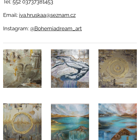
Tel: 552 03737381453
Email:
iva.hruskaa@seznam.cz
Instagram:
@Bohemiadream_art