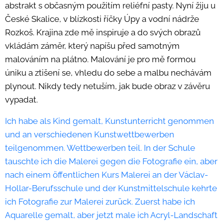
abstrakt s občasným použitím reliéfní pasty. Nyní žiju u
České Skalice, v blízkosti říčky Úpy a vodní nádrže
Rozkoš. Krajina zde mě inspiruje a do svých obrazů
vkládám záměr, který napíšu před samotným
malováním na plátno. Malování je pro mě formou
úniku a ztišení se, vhledu do sebe a malbu nechávám
plynout. Nikdy tedy netuším, jak bude obraz v závěru
vypadat.
Ich habe als Kind gemalt, Kunstunterricht genommen
und an verschiedenen Kunstwettbewerben
teilgenommen. Wettbewerben teil. In der Schule
tauschte ich die Malerei gegen die Fotografie ein, aber
nach einem öffentlichen Kurs Malerei an der Václav-
Hollar-Berufsschule und der Kunstmittelschule kehrte
ich Fotografie zur Malerei zurück. Zuerst habe ich
Aquarelle gemalt, aber jetzt male ich Acryl-Landschaft