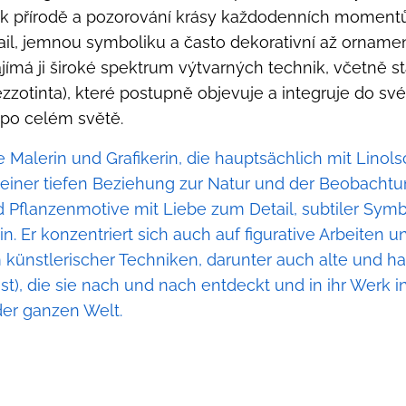
k přírodě a pozorování krásy každodenních momentů. M
il, jemnou symboliku a často dekorativní až ornament
 Zajímá ji široké spektrum výtvarných technik, včetn
zotinta), které postupně objevuje a integruje do své p
 po celém světě.
e Malerin und Grafikerin, die hauptsächlich mit Linols
uf einer tiefen Beziehung zur Natur und der Beobachtu
 Pflanzenmotive mit Liebe zum Detail, subtiler Symb
 Er konzentriert sich auch auf figurative Arbeiten und
m künstlerischer Techniken, darunter auch alte und h
), die sie nach und nach entdeckt und in ihr Werk int
er ganzen Welt.