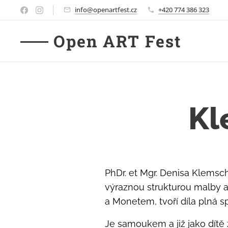
info@openartfest.cz
+420 774 386 323
Open ART Fest
Kl
PhDr. et Mgr. Denisa Klemsc
výraznou strukturou malby a
a Monetem, tvoří díla plná sp
Je samoukem a již jako dítě 