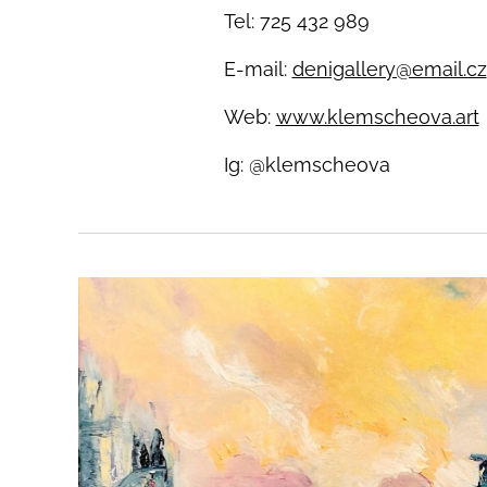
Tel: 725 432 989
E-mail:
denigallery@email.cz
Web:
www.klemscheova.art
Ig: @klemscheova