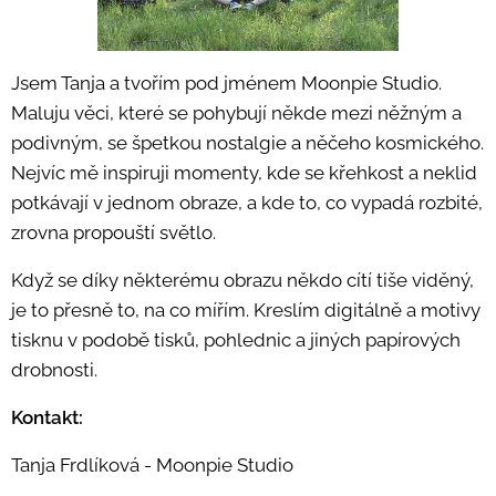
Jsem Tanja a tvořím pod jménem Moonpie Studio.
Maluju věci, které se pohybují někde mezi něžným a
podivným, se špetkou nostalgie a něčeho kosmického.
Nejvíc mě inspiruji momenty, kde se křehkost a neklid
potkávají v jednom obraze, a kde to, co vypadá rozbité,
zrovna propouští světlo.
Když se díky některému obrazu někdo cítí tiše viděný,
je to přesně to, na co mířím. Kreslím digitálně a motivy
tisknu v podobě tisků, pohlednic a jiných papírových
drobnosti.
Kontakt:
Tanja Frdlíková - Moonpie Studio