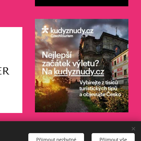
Přijmout nezbytné
Přijmout vše