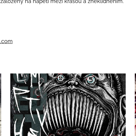
 založený na napětí mezi krásou a zneklidněním.
l.com