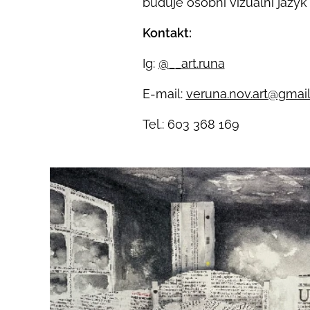
buduje osobní vizuální jazyk
Kontakt:
Ig:
@__art.runa
E-mail:
veruna.nov.art@gmai
Tel.: 603 368 169