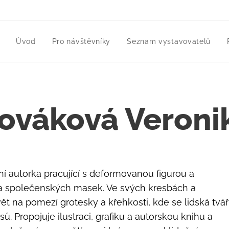
Úvod
Pro návštěvníky
Seznam vystavovatelů
ováková Veroni
í autorka pracující s deformovanou figurou a
 a společenských masek. Ve svých kresbách a
vět na pomezí grotesky a křehkosti, kde se lidská tvář
. Propojuje ilustraci, grafiku a autorskou knihu a