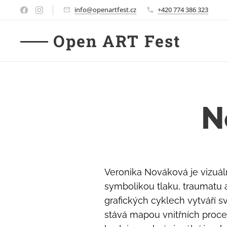
info@openartfest.cz
+420 774 386 323
Open ART Fest
N
Veronika Nováková je vizuáln
symbolikou tlaku, traumatu
grafických cyklech vytváří s
stává mapou vnitřních procesů