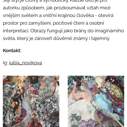
Její styl je citlivý a symbolický. Každé dílo je pro
autorku způsobem, jak prozkoumávat vztah mezi
vnějším světem a vnitřní krajinou člověka - otevírá
prostor pro zamyšlení, pocitové čtení a osobní
interpretaci. Obrazy fungují jako brány do imaginárního
světa, který je zároveň důvěrně známý i tajemný.
Kontakt:
Ig:
iullia_novikova