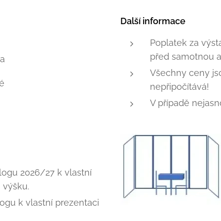
Další informace
Poplatek za výst
před samotnou a
ma
Všechny ceny jso
é
nepřipočítává!
V případě nejasn
ogu 2026/27 k vlastní
 výšku.
gu k vlastní prezentaci