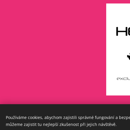
Používáme cookies, abychom zajistili správné fungování a bezp
můžeme zajistit tu nejlepší zkušenost při jejich návštěvě.
©