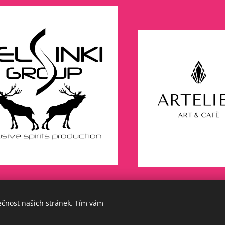
ečnost našich stránek. Tím vám
 1996-2025 Maurice records s.r.o. všechna práva vyhrazena
Cooki