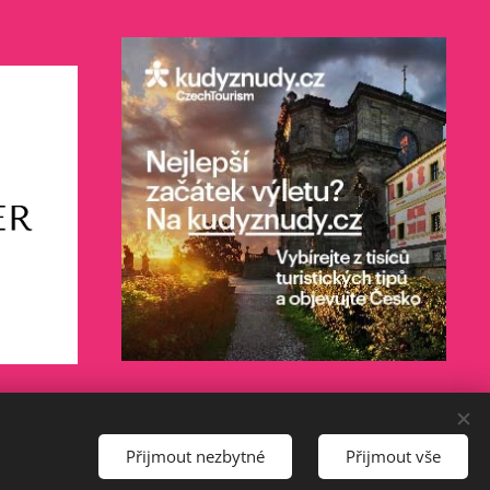
Přijmout nezbytné
Přijmout vše
es