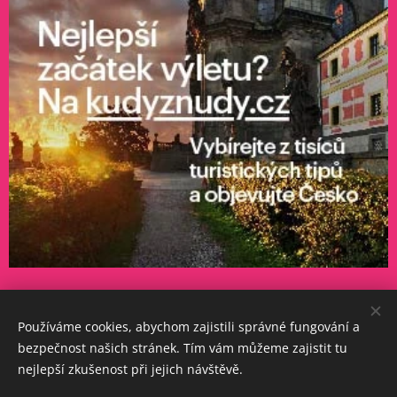
© 1996-2025 Maurice records s.r.o. všechna práva vyhrazena
Používáme cookies, abychom zajistili správné fungování a
bezpečnost našich stránek. Tím vám můžeme zajistit tu
Cookies
nejlepší zkušenost při jejich návštěvě.