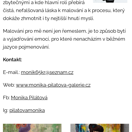
zbytečnými a kde hlavní roli přebírá
čistá, nefalšovaná láska k malování a k procesu, který
dokáže zhmotnit i ty nejtišší hnutí mysli.
Malování pro mě není jen řemeslem, je to způsob bytí
a vyjadřování emocí, pro které nenacházím v běžném
jazyce pojmenování.
Kontakt:
E-mail.:
monik65kr@seznam.cz
Web:
www.monika-pilatova-galerie.cz
Fb:
Monika Pilátová
Ig:
pilatovamonika