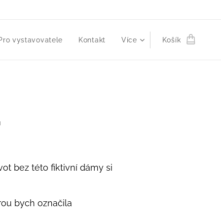
Pro vystavovatele
Kontakt
Více
Košík
a
vot bez této fiktivní dámy si
erou bych označila