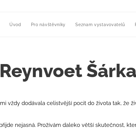
Úvod
Pro návštěvníky
Seznam vystavovatelů
Reynvoet Šárk
mi vždy dodávala celistvější pocit do života tak, že ži
přijde nejasná. Prožívám daleko větší skutečnost, kt