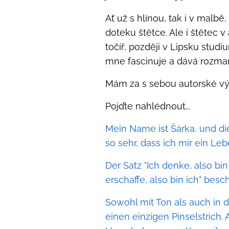
Ať už s hlínou, tak i v malbě
doteku štětce. Ale i štětec
točíř, později v Lipsku stu
mne fascinuje a dává rozman
Mám za s sebou autorské v
Pojďte nahlédnout...
Mein Name ist Šárka, und di
so sehr, dass ich mir ein Leb
Der Satz "Ich denke, also bin i
erschaffe, also bin ich" bes
Sowohl mit Ton als auch in d
einen einzigen Pinselstrich. 