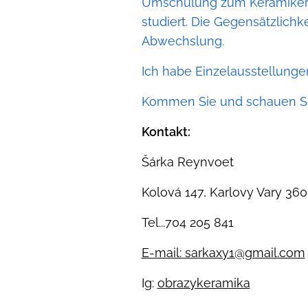
Umschulung zum Keramiker-D
studiert. Die Gegensätzlichk
Abwechslung.
Ich habe Einzelausstellunge
Kommen Sie und schauen Sie 
Kontakt:
Šárka Reynvoet
Kolová 147, Karlovy Vary 360
Tel...704 205 841
E-mail: sarkaxy1@gmail.com
Ig:
obrazykeramika