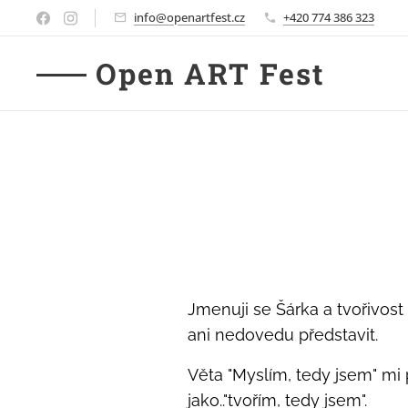
info@openartfest.cz
+420 774 386 323
Open ART Fest
Jmenuji se Šárka a tvořivost 
ani nedovedu představit.
Věta "Myslím, tedy jsem" mi 
jako.."tvořím, tedy jsem".