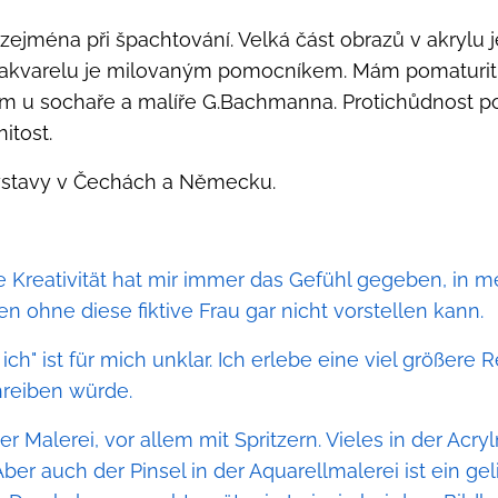
, zejména při špachtování. Velká část obrazů v akrylu
 v akvarelu je milovaným pomocníkem. Mám pomaturitní
dium u sochaře a malíře G.Bachmanna. Protichůdnost 
itost.
ýstavy v Čechách a Německu.
e Kreativität hat mir immer das Gefühl gegeben, in 
en ohne diese fiktive Frau gar nicht vorstellen kann.
ch" ist für mich unklar. Ich erlebe eine viel größere Rea
chreiben würde.
er Malerei, vor allem mit Spritzern. Vieles in der Acr
Aber auch der Pinsel in der Aquarellmalerei ist ein gel