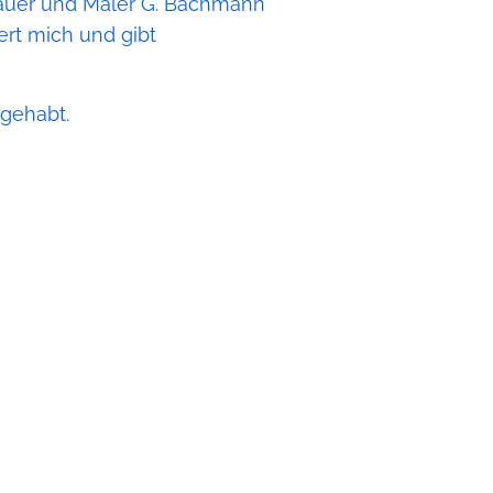
hauer und Maler G. Bachmann
ert mich und gibt
 gehabt.