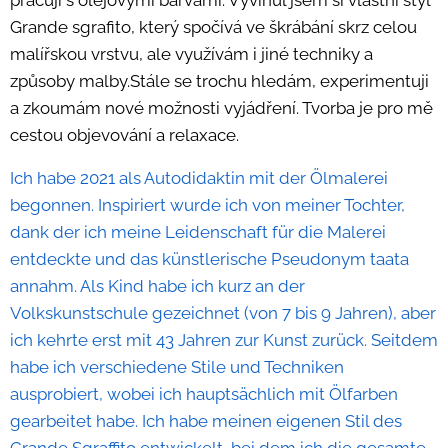
pracuji s olejovými barvami. Vyvinul jsem si vlastní styl
Grande sgrafito, který spočívá ve škrábání skrz celou
malířskou vrstvu, ale využívám i jiné techniky a
způsoby malby.Stále se trochu hledám, experimentuji
a zkoumám nové možnosti vyjádření. Tvorba je pro mě
cestou objevování a relaxace.
Ich habe 2021 als Autodidaktin mit der Ölmalerei
begonnen. Inspiriert wurde ich von meiner Tochter,
dank der ich meine Leidenschaft für die Malerei
entdeckte und das künstlerische Pseudonym taata
annahm. Als Kind habe ich kurz an der
Volkskunstschule gezeichnet (von 7 bis 9 Jahren), aber
ich kehrte erst mit 43 Jahren zur Kunst zurück. Seitdem
habe ich verschiedene Stile und Techniken
ausprobiert, wobei ich hauptsächlich mit Ölfarben
gearbeitet habe. Ich habe meinen eigenen Stil des