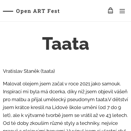
Open ART Fest
Taata
Vratislav Staněk (taata)
Malovat olejem jsem začal v roce 2021 jako samouk.
Inspirací mi byla má dcerka, díky níž jsem objevil vášeň
pro malbu a přijal umělecký pseudonym taata.V dětství
jsem krátce kreslil na Lidové škole umění (od 7 do 9
let), ale k výtvarné tvorbě jsem se vrátil až ve 43 letech.
Od té doby zkouším různé styly a techniky, nejvíce