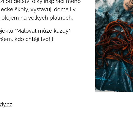
í od dětství díky inspiraci mého
ecké školy, vystavuji doma i v
 s olejem na velkých plátnech.
jektu "Malovat může každý",
šem, kdo chtějí tvořit.
y.cz