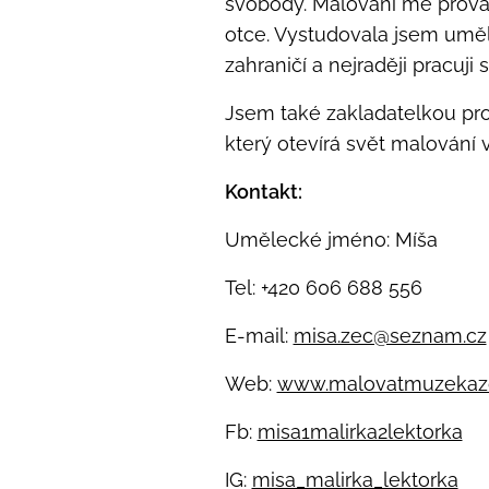
svobody. Malování mě prováz
otce. Vystudovala jsem uměl
zahraničí a nejraději pracuji
Jsem také zakladatelkou pro
který otevírá svět malování v
Kontakt:
Umělecké jméno: Míša
Tel: +420 606 688 556
E-mail:
misa.zec@seznam.cz
Web:
www.malovatmuzekazd
Fb:
misa1malirka2lektorka
IG:
misa_malirka_lektorka