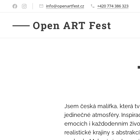
info@openartfest.cz
+420 774 386 323
Open ART Fest
Jsem česká malířka, která tv
jedinečné atmosféry. Inspira
emocích i každodenním život
realistické krajiny s abstrakcí