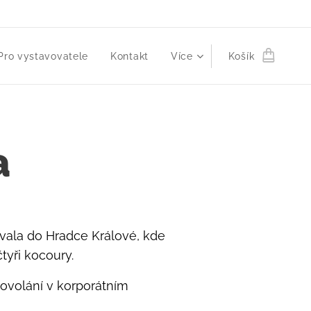
Pro vystavovatele
Kontakt
Více
Košík
a
vala do Hradce Králové, kde
yři kocoury.
ovolání v korporátním