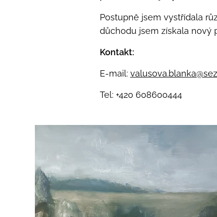
Postupně jsem vystřídala rů
důchodu jsem získala nový pr
Kontakt:
E-mail:
valusova.blanka@se
Tel: +420 608600444