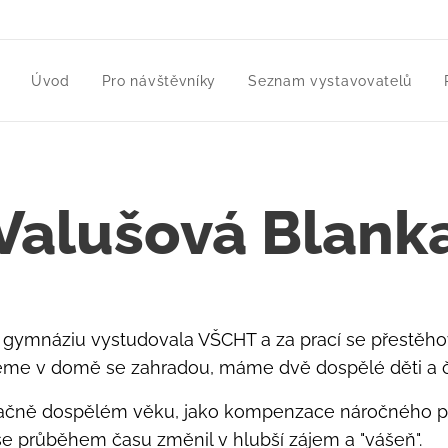
Úvod
Pro návštěvníky
Seznam vystavovatelů
Valušová Blank
o gymnáziu vystudovala VŠCHT a za prací se přestěho
eme v domě se zahradou, máme dvě dospělé děti a čt
načně dospělém věku, jako kompenzace náročného p
se průběhem času změnil v hlubší zájem a "vášeň".