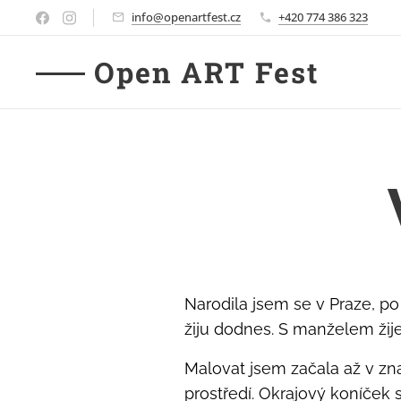
info@openartfest.cz
+420 774 386 323
Open ART Fest
Narodila jsem se v Praze, p
žiju dodnes. S manželem žij
Malovat jsem začala až v z
prostředí. Okrajový koníček 