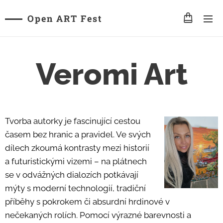
Open ART Fest
Veromi Art
Tvorba autorky je fascinující cestou
časem bez hranic a pravidel. Ve svých
dílech zkoumá kontrasty mezi historií
a futuristickými vizemi – na plátnech
se v odvážných dialozích potkávají
mýty s moderní technologií, tradiční
příběhy s pokrokem či absurdní hrdinové v
nečekaných rolích. Pomocí výrazné barevnosti a