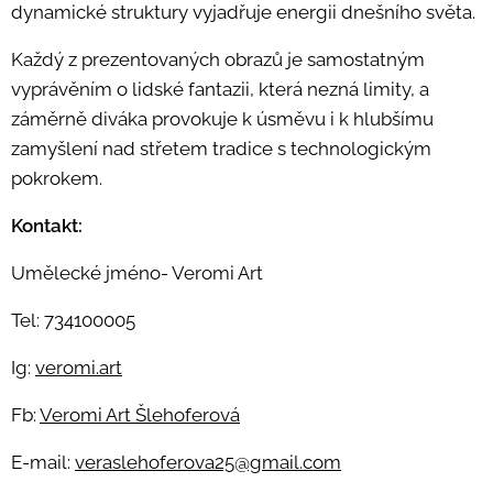
dynamické struktury vyjadřuje energii dnešního světa.
Každý z prezentovaných obrazů je samostatným
vyprávěním o lidské fantazii, která nezná limity, a
záměrně diváka provokuje k úsměvu i k hlubšímu
zamyšlení nad střetem tradice s technologickým
pokrokem.
Kontakt:
Umělecké jméno- Veromi Art
Tel: 734100005
Ig:
veromi.art
Fb:
Veromi Art Šlehoferová
E-mail:
veraslehoferova25@gmail.com